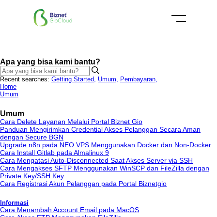
Apa yang bisa kami bantu?
Recent searches:
Getting Started
,
Umum
,
Pembayaran
,
Home
Umum
Umum
Cara Delete Layanan Melalui Portal Biznet Gio
Panduan Mengirimkan Credential Akses Pelanggan Secara Aman
dengan Secure BGN
Upgrade n8n pada NEO VPS Menggunakan Docker dan Non-Docker
Cara Install Gitlab pada Almalinux 9
Cara Mengatasi Auto-Disconnected Saat Akses Server via SSH
Cara Mengakses SFTP Menggunakan WinSCP dan FileZilla dengan
Private Key/SSH Key
Cara Registrasi Akun Pelanggan pada Portal Biznetgio
Informasi
Cara Menambah Account Email pada MacOS