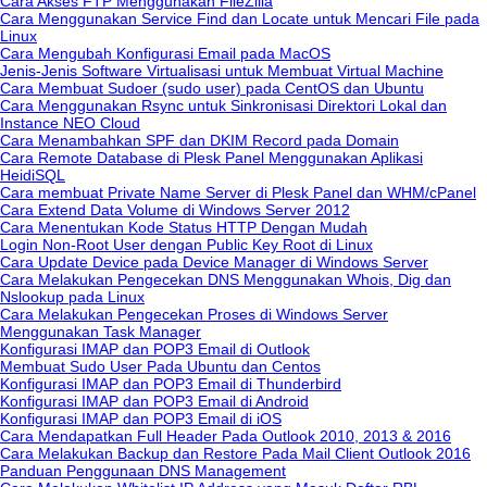
Cara Akses FTP Menggunakan FileZilla
Cara Menggunakan Service Find dan Locate untuk Mencari File pada
Linux
Cara Mengubah Konfigurasi Email pada MacOS
Jenis-Jenis Software Virtualisasi untuk Membuat Virtual Machine
Cara Membuat Sudoer (sudo user) pada CentOS dan Ubuntu
Cara Menggunakan Rsync untuk Sinkronisasi Direktori Lokal dan
Instance NEO Cloud
Cara Menambahkan SPF dan DKIM Record pada Domain
Cara Remote Database di Plesk Panel Menggunakan Aplikasi
HeidiSQL
Cara membuat Private Name Server di Plesk Panel dan WHM/cPanel
Cara Extend Data Volume di Windows Server 2012
Cara Menentukan Kode Status HTTP Dengan Mudah
Login Non-Root User dengan Public Key Root di Linux
Cara Update Device pada Device Manager di Windows Server
Cara Melakukan Pengecekan DNS Menggunakan Whois, Dig dan
Nslookup pada Linux
Cara Melakukan Pengecekan Proses di Windows Server
Menggunakan Task Manager
Konfigurasi IMAP dan POP3 Email di Outlook
Membuat Sudo User Pada Ubuntu dan Centos
Konfigurasi IMAP dan POP3 Email di Thunderbird
Konfigurasi IMAP dan POP3 Email di Android
Konfigurasi IMAP dan POP3 Email di iOS
Cara Mendapatkan Full Header Pada Outlook 2010, 2013 & 2016
Cara Melakukan Backup dan Restore Pada Mail Client Outlook 2016
Panduan Penggunaan DNS Management