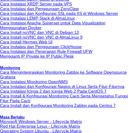
Cara Instalasi XRDP Server pada VPS
Cara Instalasi dan Penggunaan ZeroClaw
Cara Instalasi dan Konfigurasi SSL pada IIS di Windows Server
Cara Instalasi LEMP Stack di AlmaLinux
Cara Instalasi Apache Superset untuk Data Visualization
Menggunakan Docker
Cara Install noVNC dan VNC di Debian 13
Cara Install noVNC dan VNC di AlmaLinux 9
Cara Install Hermes Web UI
Cara Instalasi dan Penggunaan ClickHouse
Cara Instalasi dan Penerapan Rule Firewall UFW
Mengganti IP Private ke IP Public Plesk
Monitoring
Cara Mengintegrasikan Monitoring Zabbix ke Software Opensource
Grafana
Cara Instalasi Monitoring OpenNMS
Cara Instalasi dan Konfigurasi Nagios di Linux Serta Fitur-Fiturnya
Cara Instalasi Icinga 2 dan Icinga Web 2 Pada CentOS 7
Cara Install & Konfigurasi Monitoring Cacti Serta Mengetahui Fungsi
Fitur Pada Cacti
Cara Install dan Konfigurasi Monitoring Zabbix pada Centos 7
Masa Berlaku
Microsoft Windows Server - Lifecycle Matrix
Red Hat Enterprise Linux - Lifecycle Matrix
Operating System Ubuntu - Lifecycle Matrix