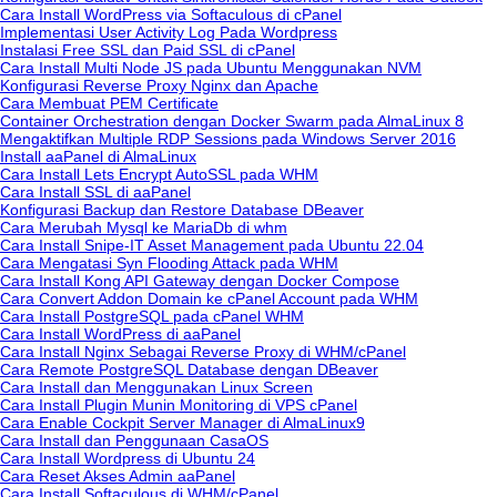
Cara Install WordPress via Softaculous di cPanel
Implementasi User Activity Log Pada Wordpress
Instalasi Free SSL dan Paid SSL di cPanel
Cara Install Multi Node JS pada Ubuntu Menggunakan NVM
Konfigurasi Reverse Proxy Nginx dan Apache
Cara Membuat PEM Certificate
Container Orchestration dengan Docker Swarm pada AlmaLinux 8
Mengaktifkan Multiple RDP Sessions pada Windows Server 2016
Install aaPanel di AlmaLinux
Cara Install Lets Encrypt AutoSSL pada WHM
Cara Install SSL di aaPanel
Konfigurasi Backup dan Restore Database DBeaver
Cara Merubah Mysql ke MariaDb di whm
Cara Install Snipe-IT Asset Management pada Ubuntu 22.04
Cara Mengatasi Syn Flooding Attack pada WHM
Cara Install Kong API Gateway dengan Docker Compose
Cara Convert Addon Domain ke cPanel Account pada WHM
Cara Install PostgreSQL pada cPanel WHM
Cara Install WordPress di aaPanel
Cara Install Nginx Sebagai Reverse Proxy di WHM/cPanel
Cara Remote PostgreSQL Database dengan DBeaver
Cara Install dan Menggunakan Linux Screen
Cara Install Plugin Munin Monitoring di VPS cPanel
Cara Enable Cockpit Server Manager di AlmaLinux9
Cara Install dan Penggunaan CasaOS
Cara Install Wordpress di Ubuntu 24
Cara Reset Akses Admin aaPanel
Cara Install Softaculous di WHM/cPanel