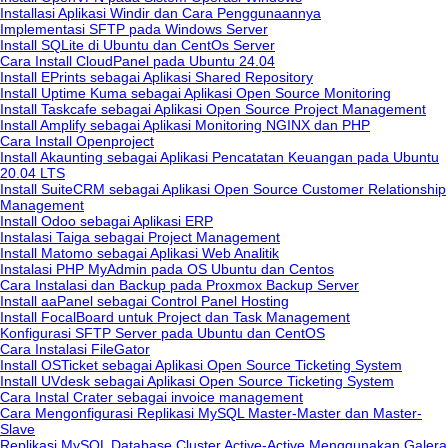
Installasi Aplikasi Windir dan Cara Penggunaannya
Implementasi SFTP pada Windows Server
Install SQLite di Ubuntu dan CentOs Server
Cara Install CloudPanel pada Ubuntu 24.04
Install EPrints sebagai Aplikasi Shared Repository
Install Uptime Kuma sebagai Aplikasi Open Source Monitoring
Install Taskcafe sebagai Aplikasi Open Source Project Management
Install Amplify sebagai Aplikasi Monitoring NGINX dan PHP
Cara Install Openproject
Install Akaunting sebagai Aplikasi Pencatatan Keuangan pada Ubuntu
20.04 LTS
Install SuiteCRM sebagai Aplikasi Open Source Customer Relationship
Management
Install Odoo sebagai Aplikasi ERP
Instalasi Taiga sebagai Project Management
Install Matomo sebagai Aplikasi Web Analitik
Instalasi PHP MyAdmin pada OS Ubuntu dan Centos
Cara Instalasi dan Backup pada Proxmox Backup Server
Install aaPanel sebagai Control Panel Hosting
Install FocalBoard untuk Project dan Task Management
Konfigurasi SFTP Server pada Ubuntu dan CentOS
Cara Instalasi FileGator
Install OSTicket sebagai Aplikasi Open Source Ticketing System
Install UVdesk sebagai Aplikasi Open Source Ticketing System
Cara Instal Crater sebagai invoice management
Cara Mengonfigurasi Replikasi MySQL Master-Master dan Master-
Slave
Replikasi MySQL Database Cluster Active-Active Menggunakan Galera