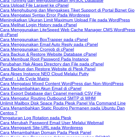
Cara Tunning dan Mengoptimalkan MySQL Database
Cara Upload File Laravel ke cPanel
Cara Menghubungi dan Mengakses Tiket Support di Portal Biznet Gio
Cara Mengatasi Syntax Error Pada Wordpress
Meningkatkan Ukuran Limit Maximum Upload File pada WordPress
Cara Melihat Login History pada cPanel
Cara Menggunakan LiteSpeed Web Cache Manager CMS WordPress
di cPanel
Cara Menggunakan BoxTrapper pada cPanel
Cara Menggunakan Email Auto Reply pada cPanel
Cara Menggunakan Cronjob di cPanel
Cara Backup & Restore Website Database cPanel
Cara Membuat Root Password Pada Instance
Perubahan Hak Akses Directory dan File pada cPanel
Cara Backup dan Restore Website di Plesk Panel
Cara Akses Instance NEO Cloud Melalui Putty
cPanel - Life Cycle Matrix
Cara Mengatasi Mixed Content WordPress dan Non-WordPress
Cara Menambahkan Akun Email di cPanel
Cara Export Database dari Cpanel menjadi CSV File
Cara Mengatur Routing Outbound SMTP di WHM
Unlimit Mailbox Disk Space Pada Plesk Panel Via Command Line
Cara Menambahkan Static Routing Permanen pada Ubuntu Dan
Centos 7
Pengaturan Log Rotation pada Plesk
Cara Merubah Password Email User Melalui Webmail
Cara Mengganti Site-URL pada Wordpress
Cara Menambahkan Domain Pada Plesk Panel