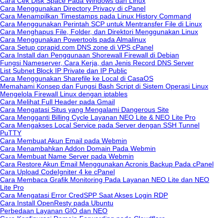
Cara Cek Disk Space Pada Windows dan Linux
Cara Menggunakan Directory Privacy di cPanel
Cara Menampilkan Timestamps pada Linux History Command
Cara Menggunakan Perintah SCP untuk Mentransfer File di Linux
Cara Menghapus File, Folder, dan Direktori Menggunakan Linux
Cara Menggunakan Powertools pada Almalinux
Cara Setup cprapid.com DNS zone di VPS cPanel
Cara Install dan Penggunaan Shorewall Firewall di Debian
Fungsi Nameserver, Cara Kerja, dan Jenis Record DNS Server
List Subnet Block IP Private dan IP Public
Cara Menggunakan Sharefile ke Local di CasaOS
Memahami Konsep dan Fungsi Bash Script di Sistem Operasi Linux
Mengelola Firewall Linux dengan iptables
Cara Melihat Full Header pada Gmail
Cara Mengatasi Situs yang Mengalami Dangerous Site
Cara Mengganti Billing Cycle Layanan NEO Lite & NEO Lite Pro
Cara Mengakses Local Service pada Server dengan SSH Tunnel
PuTTY
Cara Membuat Akun Email pada Webmin
Cara Menambahkan Addon Domain Pada Webmin
Cara Membuat Name Server pada Webmin
Cara Restore Akun Email Menggunakan Acronis Backup Pada cPanel
Cara Upload CodeIgniter 4 ke cPanel
Cara Membaca Grafik Monitoring Pada Layanan NEO Lite dan NEO
Lite Pro
Cara Mengatasi Error CredSPP Saat Akses Login RDP
Cara Install OpenResty pada Ubuntu
Perbedaan Layanan GIO dan NEO