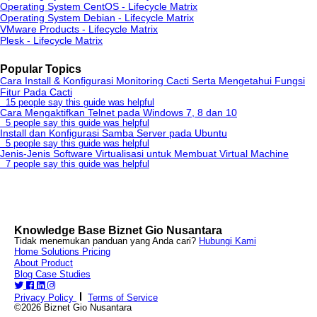
Operating System CentOS - Lifecycle Matrix
Operating System Debian - Lifecycle Matrix
VMware Products - Lifecycle Matrix
Plesk - Lifecycle Matrix
Popular Topics
Cara Install & Konfigurasi Monitoring Cacti Serta Mengetahui Fungsi
Fitur Pada Cacti
15 people say this guide was helpful
Cara Mengaktifkan Telnet pada Windows 7, 8 dan 10
5 people say this guide was helpful
Install dan Konfigurasi Samba Server pada Ubuntu
5 people say this guide was helpful
Jenis-Jenis Software Virtualisasi untuk Membuat Virtual Machine
7 people say this guide was helpful
Knowledge Base Biznet Gio Nusantara
Tidak menemukan panduan yang Anda cari?
Hubungi Kami
Home
Solutions
Pricing
About
Product
Blog
Case Studies
Privacy Policy
Terms of Service
©2026 Biznet Gio Nusantara