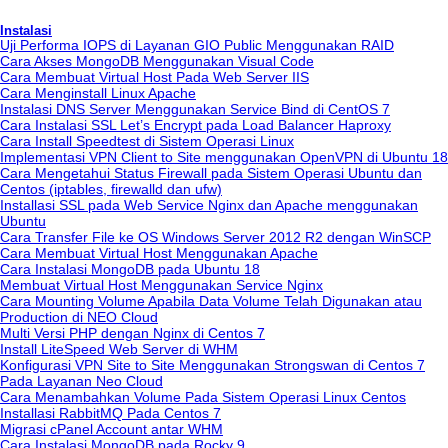
Instalasi
Uji Performa IOPS di Layanan GIO Public Menggunakan RAID
Cara Akses MongoDB Menggunakan Visual Code
Cara Membuat Virtual Host Pada Web Server IIS
Cara Menginstall Linux Apache
Instalasi DNS Server Menggunakan Service Bind di CentOS 7
Cara Instalasi SSL Let’s Encrypt pada Load Balancer Haproxy
Cara Install Speedtest di Sistem Operasi Linux
Implementasi VPN Client to Site menggunakan OpenVPN di Ubuntu 18
Cara Mengetahui Status Firewall pada Sistem Operasi Ubuntu dan
Centos (iptables, firewalld dan ufw)
Installasi SSL pada Web Service Nginx dan Apache menggunakan
Ubuntu
Cara Transfer File ke OS Windows Server 2012 R2 dengan WinSCP
Cara Membuat Virtual Host Menggunakan Apache
Cara Instalasi MongoDB pada Ubuntu 18
Membuat Virtual Host Menggunakan Service Nginx
Cara Mounting Volume Apabila Data Volume Telah Digunakan atau
Production di NEO Cloud
Multi Versi PHP dengan Nginx di Centos 7
Install LiteSpeed Web Server di WHM
Konfigurasi VPN Site to Site Menggunakan Strongswan di Centos 7
Pada Layanan Neo Cloud
Cara Menambahkan Volume Pada Sistem Operasi Linux Centos
Installasi RabbitMQ Pada Centos 7
Migrasi cPanel Account antar WHM
Cara Instalasi MongoDB pada Rocky 9