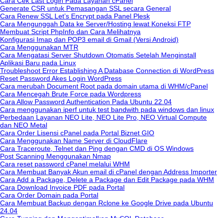
Cara Cek Last Login Pada Layanan cPanel
Generate CSR untuk Pemasangan SSL secara General
Cara Renew SSL Let’s Encrypt pada Panel Plesk
Cara Mengunggah Data ke Server/Hosting lewat Koneksi FTP
Membuat Script PhpInfo dan Cara Melihatnya
Konfigurasi Imap dan POP3 email di Gmail (Versi Android)
Cara Menggunakan MTR
Cara Mengatasi Server Shutdown Otomatis Setelah Menginstall
Aplikasi Baru pada Linux
Troubleshoot Error Establishing A Database Connection di WordPress
Reset Password Akes Login WordPress
Cara merubah Document Root pada domain utama di WHM/cPanel
Cara Mencegah Brute Force pada Wordpress
Cara Allow Password Authentication Pada Ubuntu 22.04
Cara menggunakan iperf untuk test bandwith pada windows dan linux
Perbedaan Layanan NEO Lite, NEO Lite Pro, NEO Virtual Compute
dan NEO Metal
Cara Order Lisensi cPanel pada Portal Biznet GIO
Cara Menggunakan Name Server di CloudFlare
Cara Traceroute, Telnet dan Ping dengan CMD di OS Windows
Post Scanning Menggunakan Nmap
Cara reset password cPanel melalui WHM
Cara Membuat Banyak Akun email di cPanel dengan Address Importer
Cara Add a Package, Delete a Package dan Edit Package pada WHM
Cara Download Invoice PDF pada Portal
Cara Order Domain pada Portal
Cara Membuat Backup dengan Rclone ke Google Drive pada Ubuntu
24.04