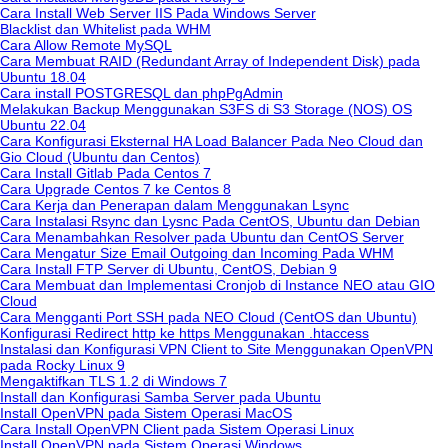
Cara Install Web Server IIS Pada Windows Server
Blacklist dan Whitelist pada WHM
Cara Allow Remote MySQL
Cara Membuat RAID (Redundant Array of Independent Disk) pada
Ubuntu 18.04
Cara install POSTGRESQL dan phpPgAdmin
Melakukan Backup Menggunakan S3FS di S3 Storage (NOS) OS
Ubuntu 22.04
Cara Konfigurasi Eksternal HA Load Balancer Pada Neo Cloud dan
Gio Cloud (Ubuntu dan Centos)
Cara Install Gitlab Pada Centos 7
Cara Upgrade Centos 7 ke Centos 8
Cara Kerja dan Penerapan dalam Menggunakan Lsync
Cara Instalasi Rsync dan Lysnc Pada CentOS, Ubuntu dan Debian
Cara Menambahkan Resolver pada Ubuntu dan CentOS Server
Cara Mengatur Size Email Outgoing dan Incoming Pada WHM
Cara Install FTP Server di Ubuntu, CentOS, Debian 9
Cara Membuat dan Implementasi Cronjob di Instance NEO atau GIO
Cloud
Cara Mengganti Port SSH pada NEO Cloud (CentOS dan Ubuntu)
Konfigurasi Redirect http ke https Menggunakan .htaccess
Instalasi dan Konfigurasi VPN Client to Site Menggunakan OpenVPN
pada Rocky Linux 9
Mengaktifkan TLS 1.2 di Windows 7
Install dan Konfigurasi Samba Server pada Ubuntu
Install OpenVPN pada Sistem Operasi MacOS
Cara Install OpenVPN Client pada Sistem Operasi Linux
Install OpenVPN pada Sistem Operasi Windows