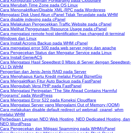
Cara Konfigurasi Domain Forwarding pada Cloudflare
Cara Merubah Time Zone pada OS Linux
Cara Menonaktifkan/Disable XML-RPC pada Wordpress
Mengatasi Disk Used Akun cPanel Tidak Terupdate pada WHM
Cara disable indexing pada cPanel
Cara Melakukan Pengecekkan Traffic Website pada cPanel
Cara Melihat Penggunaan Resource Usage pada cPanel
Cara mengatasi remote host identification has changed di terminal
Windows dan Linux
Cara Install Acronis Backup pada WHM cPanel
Cara mengatasi error 500 pada web server nginx dan apache
Cara Pengecekan Status dan Mengatur Service pada Linux
Cara Install GenieACS
Cara Mengatasi Hasil Speedtest 0 Mbps di Server dengan Speedtest-
CLI Di WHM
Pengertian dan Jenis-Jenis RAID pada Server
Cara Menghapus Kartu Kredit melalui Portal BiznetGio
Cara Mengaktifkan Fitur Auto Backup pada FastPanel
Cara Mengubah Versi PHP pada FastPanel
Cara Mengatasi Peringatan “The Site Ahead Contains Harmful
Programs” pada WordPress
Cara Mengatasi Error 522 pada Koneksi Cloudflare
Cara Mengatasi Server yang Mengalami Out of Memory (OOM)
Cara melakukan disable default redirect url webmail, cpanel, whm
melalui WHM
Perbedaan Layanan NEO Web Hosting, NEO Dedicated Hosting, dan
NEO WordPress
Cara Pengecekan dan Mitigasi Spamming pada WHM/cPanel