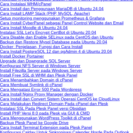
Cara Instalasi WHM/cPanel
Cara Install dan Penggunaan MariaDB di Ubuntu 24.04
Cara Install LAMP Stack (PHP, MySQL, Apache)
Setup monitoring menggunakan Prometheus & Grafana
Cara Install CyberPanel sebagai Panel Control Website dan Email
Cara Install Moodle di Ubuntu 24.04
Instalasi SSL Let's Encrypt CertBot di Ubuntu 20.04
Cara Disable dan Enable SELinux pada CentOS dan Ubuntu
Backup dan Restore Mysql Database pada Ubuntu 20.04
Docker: Penjelasan, Fungsi dan Cara Install
Cara Install PostgreSQL 12 dan pgAdmin 4 di Ubuntu 20.04
Install Docker Portainer
Upgrade dan Downgrade SQL Server
Konfigurasi NFS Server di Windows Server
Install Filezilla Server pada Windows Server
Install Free SSL di WHM dan Plesk Panel
Cara Menambahkan Domain di cPanel
Cara Membuat Symlink di cPanel
Cara Mengatasi Error 500 Pada Wordpress
Cara Install Nginx Proxy Manager dengan Docker
Cara Install dan Convert Sistem Operasi CentOS ke CloudLinux
Cara Melakukan Redirect Domain Pada cPanel dan Plesk
Instalasi SSL Pada Plesk Panel versi Obsidian
Install PHP Versi 8.0 pada Plesk via GUI & CMD
Cara Menggunakan WordPress Toolkit di cPanel
Backup Plesk Panel ke Google Drive
Cara Install Terminal Extension pada Plesk Panel
Konfigurasi Caldav Untuk Sinkronisasi Calender Horde Pada Outlook