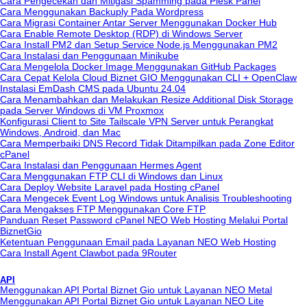
Cara Pengecekan dan Mitigasi Spamming pada Plesk Panel
Cara Menggunakan Backuply Pada Wordpress
Cara Migrasi Container Antar Server Menggunakan Docker Hub
Cara Enable Remote Desktop (RDP) di Windows Server
Cara Install PM2 dan Setup Service Node.js Menggunakan PM2
Cara Instalasi dan Penggunaan Minikube
Cara Mengelola Docker Image Menggunakan GitHub Packages
Cara Cepat Kelola Cloud Biznet GIO Menggunakan CLI + OpenClaw
Instalasi EmDash CMS pada Ubuntu 24.04
Cara Menambahkan dan Melakukan Resize Additional Disk Storage
pada Server Windows di VM Proxmox
Konfigurasi Client to Site Tailscale VPN Server untuk Perangkat
Windows, Android, dan Mac
Cara Memperbaiki DNS Record Tidak Ditampilkan pada Zone Editor
cPanel
Cara Instalasi dan Penggunaan Hermes Agent
Cara Menggunakan FTP CLI di Windows dan Linux
Cara Deploy Website Laravel pada Hosting cPanel
Cara Mengecek Event Log Windows untuk Analisis Troubleshooting
Cara Mengakses FTP Menggunakan Core FTP
Panduan Reset Password cPanel NEO Web Hosting Melalui Portal
BiznetGio
Ketentuan Penggunaan Email pada Layanan NEO Web Hosting
Cara Install Agent Clawbot pada 9Router
API
Menggunakan API Portal Biznet Gio untuk Layanan NEO Metal
Menggunakan API Portal Biznet Gio untuk Layanan NEO Lite