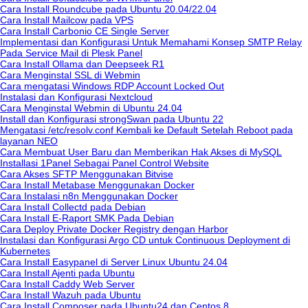
Cara Install Roundcube pada Ubuntu 20.04/22.04
Cara Install Mailcow pada VPS
Cara Install Carbonio CE Single Server
Implementasi dan Konfigurasi Untuk Memahami Konsep SMTP Relay
Pada Service Mail di Plesk Panel
Cara Install Ollama dan Deepseek R1
Cara Menginstal SSL di Webmin
Cara mengatasi Windows RDP Account Locked Out
Instalasi dan Konfigurasi Nextcloud
Cara Menginstal Webmin di Ubuntu 24.04
Install dan Konfigurasi strongSwan pada Ubuntu 22
Mengatasi /etc/resolv.conf Kembali ke Default Setelah Reboot pada
layanan NEO
Cara Membuat User Baru dan Memberikan Hak Akses di MySQL
Installasi 1Panel Sebagai Panel Control Website
Cara Akses SFTP Menggunakan Bitvise
Cara Install Metabase Menggunakan Docker
Cara Instalasi n8n Menggunakan Docker
Cara Install Collectd pada Debian
Cara Install E-Raport SMK Pada Debian
Cara Deploy Private Docker Registry dengan Harbor
Instalasi dan Konfigurasi Argo CD untuk Continuous Deployment di
Kubernetes
Cara Install Easypanel di Server Linux Ubuntu 24.04
Cara Install Ajenti pada Ubuntu
Cara Install Caddy Web Server
Cara Install Wazuh pada Ubuntu
Cara Install Composer pada Ubuntu24 dan Centos 8