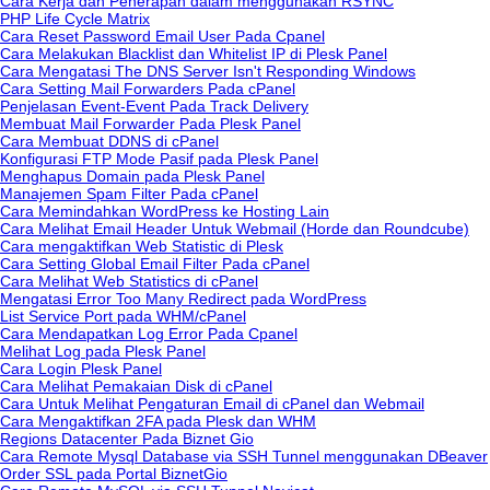
Cara Kerja dan Penerapan dalam menggunakan RSYNC
PHP Life Cycle Matrix
Cara Reset Password Email User Pada Cpanel
Cara Melakukan Blacklist dan Whitelist IP di Plesk Panel
Cara Mengatasi The DNS Server Isn't Responding Windows
Cara Setting Mail Forwarders Pada cPanel
Penjelasan Event-Event Pada Track Delivery
Membuat Mail Forwarder Pada Plesk Panel
Cara Membuat DDNS di cPanel
Konfigurasi FTP Mode Pasif pada Plesk Panel
Menghapus Domain pada Plesk Panel
Manajemen Spam Filter Pada cPanel
Cara Memindahkan WordPress ke Hosting Lain
Cara Melihat Email Header Untuk Webmail (Horde dan Roundcube)
Cara mengaktifkan Web Statistic di Plesk
Cara Setting Global Email Filter Pada cPanel
Cara Melihat Web Statistics di cPanel
Mengatasi Error Too Many Redirect pada WordPress
List Service Port pada WHM/cPanel
Cara Mendapatkan Log Error Pada Cpanel
Melihat Log pada Plesk Panel
Cara Login Plesk Panel
Cara Melihat Pemakaian Disk di cPanel
Cara Untuk Melihat Pengaturan Email di cPanel dan Webmail
Cara Mengaktifkan 2FA pada Plesk dan WHM
Regions Datacenter Pada Biznet Gio
Cara Remote Mysql Database via SSH Tunnel menggunakan DBeaver
Order SSL pada Portal BiznetGio