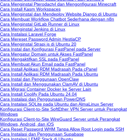
Cara Menginstal Pterodactyl dan Mengonfigurasi Minecraft
Cara Install Kasm Workspaces
Cara Menginstal dan Mendeploy Website Django di Ubuntu
Cara Membuat Workflow Chatbot Sederhana dengan n8n
Cara Menginstal GitLab Runner di Linux
Cara Menginstal Jenkins di Linux
Cara Instalasi Laravel Forge
Cara Mereset Password Admin HestiaCP
Cara Menginstal Strapi.js di Ubuntu 20
Cara Instal dan Konfigurasi FastPanel pada Server
Cara Mengatur Domain untuk Akses FastPanel
Cara Mengaktifkan SSL pada FastPanel
Cara Membuat Akun Email pada FastPanel
Cara Install Aplikasi RDM Madrasah Pada cPanel
Cara Install Aplikasi RDM Madrasah Pada Ubuntu
Cara Instal dan Penggunaan OpenClaw
Cara Install dan Menggunakan ClamAV di Ubuntu
Cara Migrasi Container Docker ke Server Lain
Cara Install Coolify Pada Ubuntu 24.04
Cara Instalasi dan Penggunaan PowerDNS
Cara Instalasi SQLite pada Ubuntu dan AlmaLinux Server
Konfigurasi Client-to-Site SoftEther VPN Server untuk Perangkat
Windows
Konfigurasi Client-to-Site WireGuard Server untuk Perangkat
Windows, Android, dan iOS
Cara Reset Password WHM Tanpa Allow Root Login pada SSH
Cara Instalasi dan Penggunaan Supabase
Cara Instalasi LEMP Stack di Ubuntu