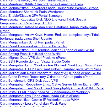
Cara Remote MySQL via SSH Tunnel Navicat
Cara Membuat DMARC Record pada cPanel dan Plesk
Cara Mengaktifkan Forwarders pada Roundcube Webmail cPanel
Cara Membuat ShortLink Pada Wordpress
Cara Enable/Disable 2FA Portal Biznetgio
Penyesuaian Kapasitas Disk NEO Lite yang Tidak Sesuai
Penjelasan dan Cara Kerja HTTP2
Cara Membuat Database dan User Database Tanpa Prefix pada
cPanel
Cara Mengatasi Arrow Keys, Home, End, tab-complete keys Tidak
berfungsi pada Linux Shell Ubuntu
Cara Menjalankan Script Perl pada cPanel
Cara Reset Password akun Portal BiznetGio
Cara Mengaktifkan Fitur Terminal dan SSH pada cPanel WHM
Cara Setting Email Notifikasi pada WHM
Cara Migrasi Data VPS dari Plesk ke cPanel
Cara SSH Remote dengan Visual Studio Code
Cara Mengatasi Error “Cookies Are Blocked” Saat Login WordPress
Cara Mengatasi HTTP Error saat Upload Gambar pada WordPress
Cara Melihat dan Reset Password Root MySQL pada cPanel WHM
Cara Clone Private Repository Gitlab dan Github pada cPanel
Cara Benchmark IOPS Disk pada VPS
Cara Mengubah Repository Linux OS ke Server Mirror Biznet GIO
Cara Mengubah Limit Max Upload Size phpMyAdmin di WHM cPanel
Cara Install LEMP Stack pada VPS Menggunakan Webinoly
Cara Mengatasi Syn Flood Attack pada WHM cPanel
Cara Menonaktifkan Cookie IP Validation pada WHM
Cara mengecek Log cPanel dan Plesk Panel