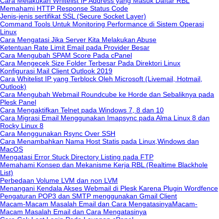
Cara Melakukan Whitelist IP Address yang Masuk Daftar RBL
Memahami HTTP Response Status Code
Jenis-jenis sertifikat SSL (Secure Socket Layer)
Command Tools Untuk Monitoring Performance di Sistem Operasi
Linux
Cara Mengatasi Jika Server Kita Melakukan Abuse
Ketentuan Rate Limit Email pada Provider Besar
Cara Mengubah SPAM Score Pada cPanel
Cara Mengecek Size Folder Terbesar Pada Direktori Linux
Konfigurasi Mail Client Outlook 2019
Cara Whitelist IP yang Terblock Oleh Microsoft (Livemail, Hotmail,
Outlook)
Cara Mengubah Webmail Roundcube ke Horde dan Sebaliknya pada
Plesk Panel
Cara Mengaktifkan Telnet pada Windows 7, 8 dan 10
Cara Migrasi Email Menggunakan Imapsync pada Alma Linux 8 dan
Rocky Linux 8
Cara Menggunakan Rsync Over SSH
Cara Menambahkan Nama Host Statis pada Linux,Windows dan
MacOS
Mengatasi Error Stuck Directory Listing pada FTP
Memahami Konsep dan Mekanisme Kerja RBL (Realtime Blackhole
List)
Perbedaan Volume LVM dan non LVM
Menangani Kendala Akses Webmail di Plesk Karena Plugin Wordfence
Pengaturan POP3 dan SMTP menggunakan Gmail Client
Macam-Macam Masalah Email dan Cara MengatasinyaMacam-
Macam Masalah Email dan Cara Mengatasinya