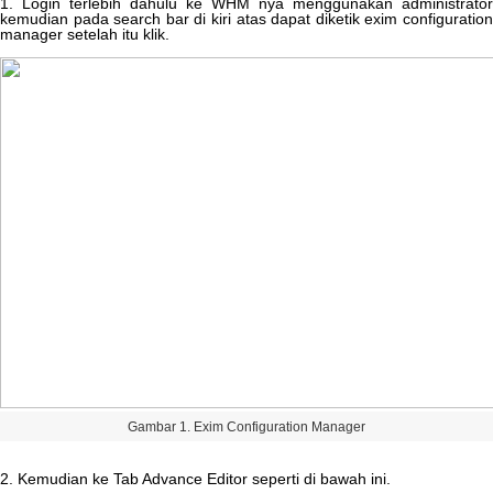
1
.
Login
terlebih
dahulu
ke
WHM
nya
menggunakan
administrator
kemudian
pada
search
bar
di
kiri
atas
dapat
diketik
exim
configuratio
manager
setelah
itu
klik
.
Gambar
1
.
Exim
Configuration
Manager
2
.
Kemudian
ke
Tab
Advance
Editor
seperti
di
bawah
ini
.