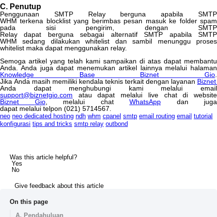
C
.
Penutup
Penggunaan
SMTP
Relay
berguna
apabila
SMT
WHM
terkena
blocklist
yang
berimbas
pesan
masuk
ke
folder
spa
pada
sisi
pengirim
,
dengan
SMTP
Relay
dapat
berguna
sebagai
alternatif
SMTP
apabila
SMT
WHM
sedang
dilakukan
whitelist
dan
sambil
menunggu
prose
whitelist
maka
dapat
menggunakan
relay
.
Semoga
artikel
yang
telah
kami
sampaikan
di
atas
dapat
membantu
Anda
.
Anda
juga
dapat
menemukan
artikel
lainnya
melalui
halaman
Knowledge
Base
Biznet
Gio
Jika
Anda
masih
memiliki
kendala
teknis
terkait
dengan
layanan
Biznet
Anda
dapat
menghubungi
kami
melalui
emai
support
@
biznetgio
.
com
atau
dapat
melalui
live
chat
di
websit
Biznet
Gio
,
melalui
chat
WhatsApp
dan
juga
dapat
melalui
telpon
(
021
)
5714567
.
neo
neo dedicated hosting
ndh
whm
cpanel
smtp
email routing
email
tutorial
konfigurasi
tips and tricks
smtp relay
outbond
Was this article helpful?
Yes
No
Give feedback about this article
On this page
A. Pendahuluan