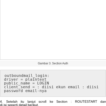
Gambar
3
.
Section
Auth
outboundmail_login
:
driver
=
plaintext
public_name
=
LOGIN
client_send
=
:
diisi
ekun
email
:
diisi
password
email
-
nya
4
.
Setelah
itu
lanjut
scroll
ke
Section
:
ROUTESTART
da
di
isi
seperti
detail
berikut
.