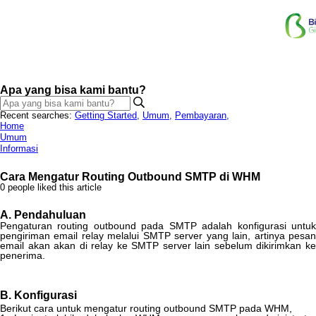
Apa yang bisa kami bantu?
Recent searches:
Getting Started
,
Umum
,
Pembayaran
,
Home
Umum
Informasi
Cara Mengatur Routing Outbound SMTP di WHM
0 people liked this article
A
.
Pendahuluan
Pengaturan
routing
outbound
pada
SMTP
adalah
konfigurasi
untu
pengiriman
email
relay
melalui
SMTP
server
yang
lain
,
artinya
pesa
email
akan
akan
di
relay
ke
SMTP
server
lain
sebelum
dikirimkan
k
penerima
.
B
.
Konfigurasi
Berikut
cara
untuk
mengatur
routing
outbound
SMTP
pada
WHM
,