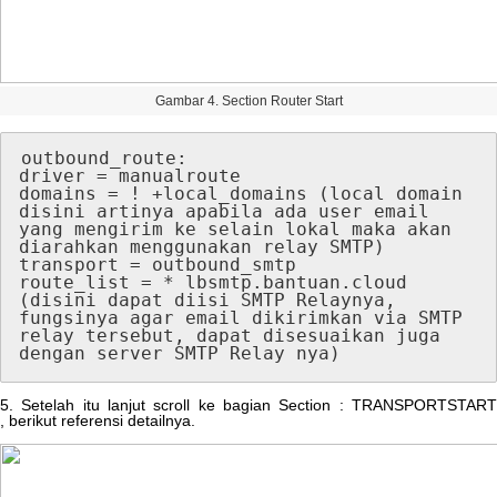
Gambar
4
.
Section
Router
Start
outbound_route
:
driver
=
manualroute
domains
=
!
+
local_domains
(
local
domain
disini
artinya
apabila
ada
user
email
yang
mengirim
ke
selain
lokal
maka
akan
diarahkan
menggunakan
relay
SMTP
)
transport
=
outbound_smtp
route_list
=
*
lbsmtp
.
bantuan
.
cloud
(
disini
dapat
diisi
SMTP
Relaynya
,
fungsinya
agar
email
dikirimkan
via
SMTP
relay
tersebut
,
dapat
disesuaikan
juga
dengan
server
SMTP
Relay
nya
)
5
.
Setelah
itu
lanjut
scroll
ke
bagian
Section
:
TRANSPORTSTAR
,
berikut
referensi
detailnya
.