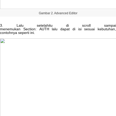
Gambar
2
.
Advanced
Editor
3
.
Lalu
setelahitu
di
scroll
sampa
menemukan
Section
:
AUTH
lalu
dapat
di
isi
sesuai
kebutuhan
,
contohnya
seperti
ini
.