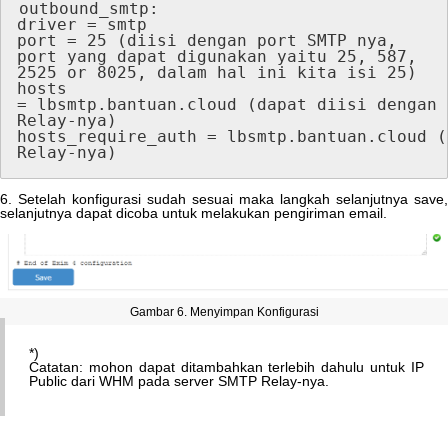
outbound_smtp
:
driver
=
smtp
port
=
25
(
diisi
dengan
port
SMTP
nya
,
port
yang
dapat
digunakan
yaitu
25
,
587
,
2525
or
8025
,
dalam
hal
ini
kita
isi
25
)
hosts
=
lbsmtp
.
bantuan
.
cloud
(
dapat
diisi
dengan
Relay
-
nya
)
hosts_require_auth
=
lbsmtp
.
bantuan
.
cloud
(
Relay
-
nya
)
6
.
Setelah
konfigurasi
sudah
sesuai
maka
langkah
selanjutnya
save
,
selanjutnya
dapat
dicoba
untuk
melakukan
pengiriman
email
.
Gambar
6
.
Menyimpan
Konfigurasi
*
)
Catatan
:
mohon
dapat
ditambahkan
terlebih
dahulu
untuk
IP
Public
dari
WHM
pada
server
SMTP
Relay
-
nya
.