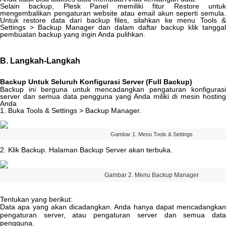
Selain
backup
,
Plesk
Panel
memiliki
fitur
Restore
untu
mengembalikan
pengaturan
website
atau
email
akun
seperti
semula
Untuk
restore
data
dari
backup
files
,
silahkan
ke
menu
Tools
Settings
>
Backup
Manager
dan
dalam
daftar
backup
klik
tanggal
pembuatan
backup
yang
ingin
Anda
pulihkan
.
B
.
Langkah
-
Langkah
Backup
Untuk
Seluruh
Konfigurasi
Server
(
Full
Backup
)
Backup
ini
berguna
untuk
mencadangkan
pengaturan
konfiguras
server
dan
semua
data
pengguna
yang
Anda
miliki
di
mesin
hosting
Anda
1
.
Buka
Tools
&
Settings
>
Backup
Manager
.
Gambar
1
.
Menu
Tools
&
Settings
2
.
Klik
Backup
.
Halaman
Backup
Server
akan
terbuka
.
Gambar
2
.
Menu
Backup
Manager
Tentukan
yang
berikut
:
Data
apa
yang
akan
dicadangkan
.
Anda
hanya
dapat
mencadangkan
pengaturan
server
,
atau
pengaturan
server
dan
semua
dat
pengguna
.