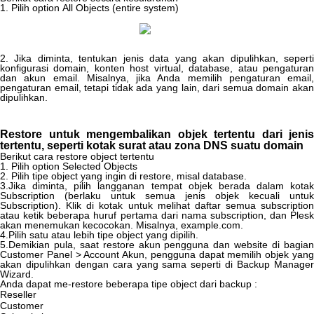
1
.
Pilih
option
All
Objects
(
entire
system
)
2
.
Jika
diminta
,
tentukan
jenis
data
yang
akan
dipulihkan
,
sepert
konfigurasi
domain
,
konten
host
virtual
,
database
,
atau
pengatura
dan
akun
email
.
Misalnya
,
jika
Anda
memilih
pengaturan
email
,
pengaturan
email
,
tetapi
tidak
ada
yang
lain
,
dari
semua
domain
aka
dipulihkan
.
Restore
untuk
mengembalikan
objek
tertentu
dari
jenis
tertentu
,
seperti
kotak
surat
atau
zona
DNS
suatu
domain
Berikut
cara
restore
object
tertentu
1
.
Pilih
option
Selected
Objects
2
.
Pilih
tipe
object
yang
ingin
di
restore
,
misal
database
.
3
.
Jika
diminta
,
pilih
langganan
tempat
objek
berada
dalam
kotak
Subscription
(
berlaku
untuk
semua
jenis
objek
kecuali
untuk
Subscription
)
.
Klik
di
kotak
untuk
melihat
daftar
semua
subscription
atau
ketik
beberapa
huruf
pertama
dari
nama
subscription
,
dan
Ples
akan
menemukan
kecocokan
.
Misalnya
,
example
.
com
.
4
.
Pilih
satu
atau
lebih
tipe
object
yang
dipilih
.
5
.
Demikian
pula
,
saat
restore
akun
pengguna
dan
website
di
bagia
Customer
Panel
>
Account
Akun
,
pengguna
dapat
memilih
objek
yan
akan
dipulihkan
dengan
cara
yang
sama
seperti
di
Backup
Manage
Wizard
.
Anda
dapat
me
-
restore
beberapa
tipe
object
dari
backup
:
Reseller
Customer