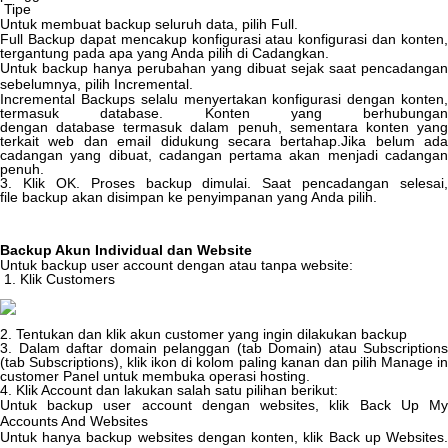
Tipe
Untuk
membuat
backup
seluruh
data
,
pilih
Full
.
Full
Backup
dapat
mencakup
konfigurasi
atau
konfigurasi
dan
konten
,
tergantung
pada
apa
yang
Anda
pilih
di
Cadangkan
.
Untuk
backup
hanya
perubahan
yang
dibuat
sejak
saat
pencadangan
sebelumnya
,
pilih
Incremental
.
Incremental
Backups
selalu
menyertakan
konfigurasi
dengan
konten
termasuk
database
.
Konten
yang
berhubungan
dengan
database
termasuk
dalam
penuh
,
sementara
konten
yan
terkait
web
dan
email
didukung
secara
bertahap
.
Jika
belum
ada
cadangan
yang
dibuat
,
cadangan
pertama
akan
menjadi
cadanga
penuh
.
3
.
Klik
OK
.
Proses
backup
dimulai
.
Saat
pencadangan
selesai
,
file
backup
akan
disimpan
ke
penyimpanan
yang
Anda
pilih
.
Backup
Akun
Individual
dan
Website
Untuk
backup
user
account
dengan
atau
tanpa
website
:
1
.
Klik
Customers
2
.
Tentukan
dan
klik
akun
customer
yang
ingin
dilakukan
backup
3
.
Dalam
daftar
domain
pelanggan
(
tab
Domain
)
atau
Subscriptions
(
tab
Subscriptions
)
,
klik
ikon
di
kolom
paling
kanan
dan
pilih
Manage
i
customer
Panel
untuk
membuka
operasi
hosting
.
4
.
Klik
Account
dan
lakukan
salah
satu
pilihan
berikut
:
Untuk
backup
user
account
dengan
websites
,
klik
Back
Up
M
Accounts
And
Websites
Untuk
hanya
backup
websites
dengan
konten
,
klik
Back
up
Websites