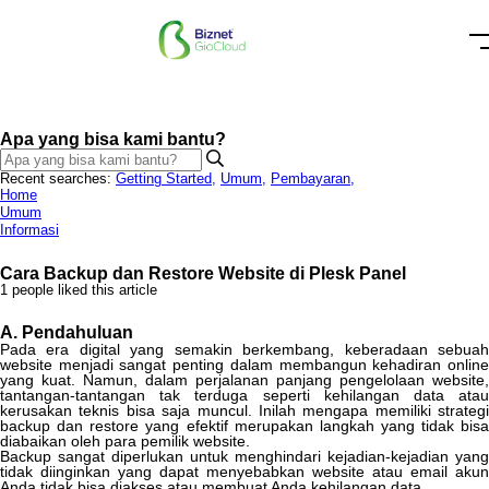
Apa yang bisa kami bantu?
Recent searches:
Getting Started
,
Umum
,
Pembayaran
,
Home
Umum
Informasi
Cara Backup dan Restore Website di Plesk Panel
1 people liked this article
A
.
Pendahuluan
Pada
era
digital
yang
semakin
berkembang
,
keberadaan
sebua
website
menjadi
sangat
penting
dalam
membangun
kehadiran
onlin
yang
kuat
.
Namun
,
dalam
perjalanan
panjang
pengelolaan
website
,
tantangan
-
tantangan
tak
terduga
seperti
kehilangan
data
ata
kerusakan
teknis
bisa
saja
muncul
.
Inilah
mengapa
memiliki
strategi
backup
dan
restore
yang
efektif
merupakan
langkah
yang
tidak
bis
diabaikan
oleh
para
pemilik
website
.
Backup
sangat
diperlukan
untuk
menghindari
kejadian
-
kejadian
yang
tidak
diinginkan
yang
dapat
menyebabkan
website
atau
email
akun
Anda
tidak
bisa
diakses
atau
membuat
Anda
kehilangan
data
.