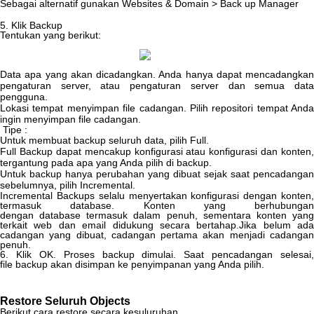
Sebagai
alternatif
gunakan
Websites
&
Domain
>
Back
up
Manager
5
.
Klik
Backup
Tentukan
yang
berikut
:
Data
apa
yang
akan
dicadangkan
.
Anda
hanya
dapat
mencadangkan
pengaturan
server
,
atau
pengaturan
server
dan
semua
dat
pengguna
.
Lokasi
tempat
menyimpan
file
cadangan
.
Pilih
repositori
tempat
Anda
ingin
menyimpan
file
cadangan
.
Tipe
:
Untuk
membuat
backup
seluruh
data
,
pilih
Full
.
Full
Backup
dapat
mencakup
konfigurasi
atau
konfigurasi
dan
konten
,
tergantung
pada
apa
yang
Anda
pilih
di
backup
.
Untuk
backup
hanya
perubahan
yang
dibuat
sejak
saat
pencadangan
sebelumnya
,
pilih
Incremental
.
Incremental
Backups
selalu
menyertakan
konfigurasi
dengan
konten
termasuk
database
.
Konten
yang
berhubungan
dengan
database
termasuk
dalam
penuh
,
sementara
konten
yan
terkait
web
dan
email
didukung
secara
bertahap
.
Jika
belum
ada
cadangan
yang
dibuat
,
cadangan
pertama
akan
menjadi
cadanga
penuh
.
6
.
Klik
OK
.
Proses
backup
dimulai
.
Saat
pencadangan
selesai
,
file
backup
akan
disimpan
ke
penyimpanan
yang
Anda
pilih
.
Restore
Seluruh
Objects
Berikut
cara
restore
secara
kesuluruhan