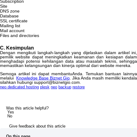
Subscription
Site
DNS
zone
Database
SSL
certificate
Mailing
list
Mail
account
Files
and
directories
C
.
Kesimpulan
Dengan
mengikuti
langkah
-
langkah
yang
dijelaskan
dalam
artikel
ini
pemilik
website
dapat
meningkatkan
keamanan
dan
kesiapan
dala
menghadapi
potensi
kehilangan
data
atau
masalah
teknis
,
sehingg
memastikan
kelangsungan
dan
kinerja
optimal
dari
website
mereka
.
Semoga
artikel
ini
dapat
membantuAnda
.
Temukan
bantuan
lainny
melalui
Knowledge
Base
Biznet
Gio
.
Jika
Anda
masih
memiliki
kendala
silahkan
hubungi
support
@
biznetgio
.
com
.
neo dedicated hosting
plesk
neo
backup
restore
Was this article helpful?
Yes
No
Give feedback about this article
On this page