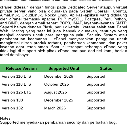
cPanel
didesain
dengan
fungsi
pada
Dedicated
Server
ataupun
virtual
private
server
yang
bisa
digunakan
pada
Sistem
Operasi
Ubuntu
AlmaLinux
,
CloudLinux
,
Rocky
Linux
.
Aplikasi
-
aplikasi
yang
didukun
oleh
cPanel
termasuk
Apache
,
PHP
,
mySQL
,
Postgres
,
Perl
,
Python
,
and
BIND
,
dengan
email
seperti
POP3
,
IMAP
,
layanan
-
layanan
SMTP
.
Seperti
halnya
dengan
Plesk
,
perlu
diketahui
karena
salah
satu
Panel
Web
Hosting
yang
saat
ini
juga
banyak
digunakan
,
tentunya
yan
menjadi
concern
untuk
para
pengguna
yaitu
Security
System
atau
pembaharuan
keamanan
.
cPanel
menyarankan
pengguna
untu
menginstal
rilisan
produk
terbaru
,
pembaruan
keamanan
,
dan
pake
layanan
agar
tetap
aman
.
Saat
ini
terdapat
beberapa
cPanel
yan
tidak
lagi
di
support
oleh
pihak
cPanel
maupun
dari
sisi
kami
,
beriku
tabel
detailsnya
:
Release
Version
Supported
Until
Status
Version
110
LTS
December
2026
Supported
Version
118
LTS
October
2025
Supported
Version
126
LTS
August
2026
Supported
130
Version
December
2025
Supported
Version
132
March
2026
Supported
Notes
:
Supported
menyediakan
pembaruan
security
dan
perbaikan
bug
.