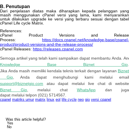
B
.
Penutupan
Dari
penjelasan
diatas
maka
diharapkan
kepada
pelanggan
yan
masih
menggunakan
cPanel
versi
yang
lama
,
kami
menyarankan
untuk
dilakukan
upgrade
ke
versi
yang
terbaru
sesuai
dengan
tabe
cPanel
Life
cycle
Matrix
.
References
:
cPanel
Product
Versions
and
Release
Process
:
https
:
/
/
docs
.
cpanel
.
net
/
knowledge
-
base
/
cpanel
-
product
/
product
-
versions
-
and
-
the
-
release
-
process
/
cPanel
Releases
:
https
:
/
/
releases
.
cpanel
.
com
Semoga
artikel
yang
telah
kami
sampaikan
dapat
membantu
Anda
.
An
Knowledge
Base
Biznet
Gio
Jika
Anda
masih
memiliki
kendala
teknis
terkait
dengan
layanan
Bizne
Gio
,
Anda
dapat
menghubungi
kami
melalui
emai
support
@
biznetgio
.
com
atau
dapat
melalui
live
chat
di
websit
Biznet
Gio
,
melalui
chat
WhatsApp
dan
juga
dapat
melalui
telpon
(
021
)
5714567
.
cpanel
matriks umur
matrix
linux
eol
life cycle
neo
gio
versi cpanel
Was this article helpful?
Yes
No