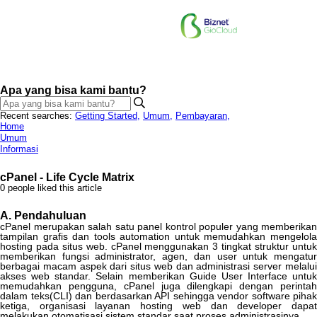
Apa yang bisa kami bantu?
Recent searches:
Getting Started
,
Umum
,
Pembayaran
,
Home
Umum
Informasi
cPanel - Life Cycle Matrix
0 people liked this article
A
.
Pendahuluan
cPanel
merupakan
salah
satu
panel
kontrol
populer
yang
memberikan
tampilan
grafis
dan
tools
automation
untuk
memudahkan
mengelol
hosting
pada
situs
web
.
cPanel
menggunakan
3
tingkat
struktur
untu
memberikan
fungsi
administrator
,
agen
,
dan
user
untuk
mengatu
berbagai
macam
aspek
dari
situs
web
dan
administrasi
server
melalu
akses
web
standar
.
Selain
memberikan
Guide
User
Interface
untuk
memudahkan
pengguna
,
cPanel
juga
dilengkapi
dengan
perinta
dalam
teks
(
CLI
)
dan
berdasarkan
API
sehingga
vendor
software
pihak
ketiga
,
organisasi
layanan
hosting
web
dan
developer
dapa
melakukan
otomatisasi
sistem
standar
saat
proses
administrasinya