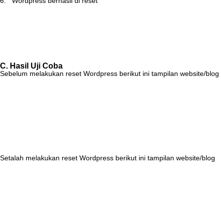
6
.
Wordpress
berhasil
di
reset
C
.
Hasil
Uji
Coba
Sebelum
melakukan
reset
Wordpress
berikut
ini
tampilan
website
/
blog
Setalah
melakukan
reset
Wordpress
berikut
ini
tampilan
website
/
blog