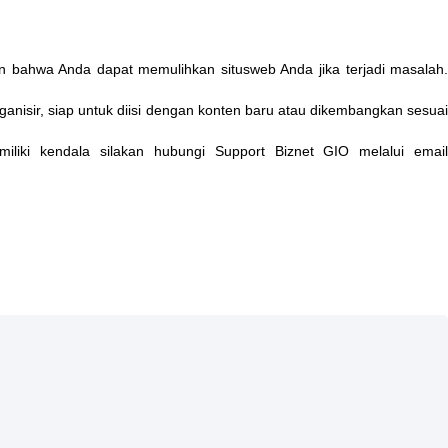
n
bahwa
Anda
dapat
memulihkan
situsweb
Anda
jika
terjadi
masalah
ganisir
,
siap
untuk
diisi
dengan
konten
baru
atau
dikembangkan
sesua
iliki
kendala
silakan
hubungi
Support
Biznet
GIO
melalui
emai