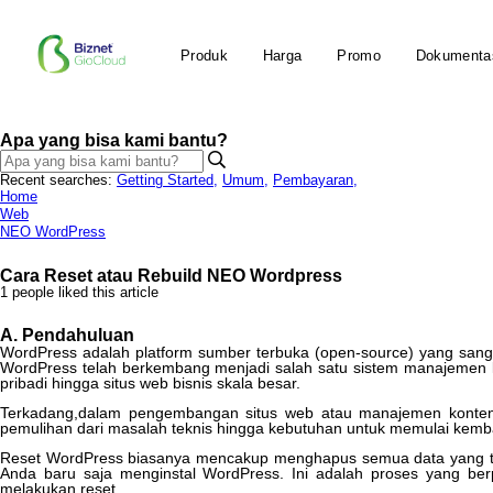
Produk
Harga
Promo
Dokumenta
Apa yang bisa kami bantu?
Recent searches:
Getting Started
,
Umum
,
Pembayaran
,
Home
Web
NEO WordPress
Cara Reset atau Rebuild NEO Wordpress
1 people liked this article
A
.
Pendahuluan
WordPress
adalah
platform
sumber
terbuka
(
open
-
source
)
yang
sang
WordPress
telah
berkembang
menjadi
salah
satu
sistem
manajemen
pribadi
hingga
situs
web
bisnis
skala
besar
.
Terkadang
,
dalam
pengembangan
situs
web
atau
manajemen
konte
pemulihan
dari
masalah
teknis
hingga
kebutuhan
untuk
memulai
kemba
Reset
WordPress
biasanya
mencakup
menghapus
semua
data
yang
Anda
baru
saja
menginstal
WordPress
.
Ini
adalah
proses
yang
ber
melakukan
reset
.