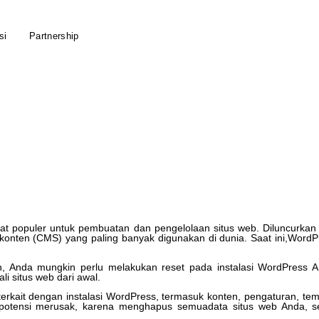
si
Partnership
at
populer
untuk
pembuatan
dan
pengelolaan
situs
web
.
Diluncurkan
konten
(
CMS
)
yang
paling
banyak
digunakan
di
dunia
.
Saat
ini
,
WordP
n
,
Anda
mungkin
perlu
melakukan
reset
pada
instalasi
WordPress
A
li
situs
web
dari
awal
.
terkait
dengan
instalasi
WordPress
,
termasuk
konten
,
pengaturan
,
te
potensi
merusak
,
karena
menghapus
semuadata
situs
web
Anda
,
s