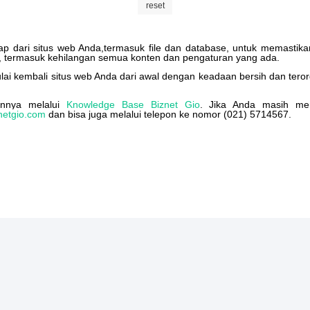
reset
ap
dari
situs
web
Anda
,
termasuk
file
dan
database
,
untuk
memastika
,
termasuk
kehilangan
semua
konten
dan
pengaturan
yang
ada
.
lai
kembali
situs
web
Anda
dari
awal
dengan
keadaan
bersih
dan
teror
innya
melalui
Knowledge
Base
Biznet
Gio
.
Jika
Anda
masih
mem
netgio
.
com
dan
bisa
juga
melalui
telepon
ke
nomor
(
021
)
5714567
.