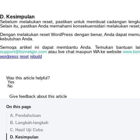
D
.
Kesimpulan
Sebelum
melakukan
reset
,
pastikan
untuk
membuat
cadangan
lengk
Selain
itu
,
pastikan
Anda
memahami
konsekuensidari
melakukan
reset
Dengan
melakukan
reset
WordPress
dengan
benar
,
Anda
dapat
memu
kebutuhan
Anda
.
Semoga
artikel
ini
dapat
membantu
Anda
.
Temukan
bantuan
la
support
@
biznetgio
.
com
atau
live
chat
maupun
WA
ke
website
www
.
biz
wordpress
reset
rebuild
Was this article helpful?
Yes
No
Give feedback about this article
On this page
A. Pendahuluan
B. Langkah-langkah
C. Hasil Uji Coba
D. Kesimpulan