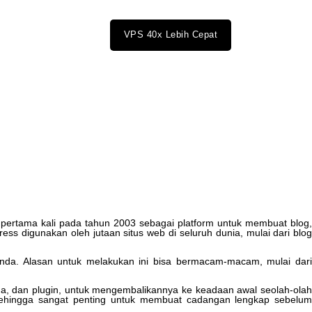
VPS 40x Lebih Cepat
pertama
kali
pada
tahun
2003
sebagai
platform
untuk
membuat
blog
ress
digunakan
oleh
jutaan
situs
web
di
seluruh
dunia
,
mulai
dari
blo
nda
.
Alasan
untuk
melakukan
ini
bisa
bermacam
-
macam
,
mulai
dar
ma
,
dan
plugin
,
untuk
mengembalikannya
ke
keadaan
awal
seolah
-
ola
ehingga
sangat
penting
untuk
membuat
cadangan
lengkap
sebelu