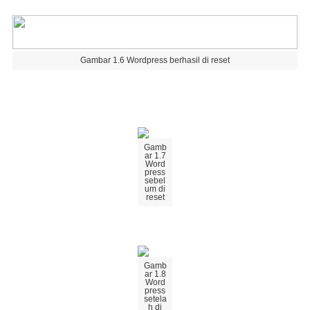
Gambar
1
.
6
Wordpress
berhasil
di
reset
Gamb
ar
1
.
7
Word
press
sebel
um
di
reset
Gamb
ar
1
.
8
Word
press
setela
h
di