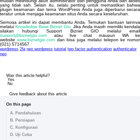
mudah
melindungi
akun
administrator
dan
pengguna
Anda
dari
akses
yang
tidak
sah
.
Selain
itu
,
selalu
penting
untuk
memastikan
bahw
plugin
keamanan
dan
tema
WordPress
Anda
juga
diperbarui
secara
teratur
untuk
menjaga
keamanan
situs
Anda
secara
keseluruhan
.
Semoga
artikel
ini
dapat
membantu
Anda
.
Temukan
bantuan
lainnya
melalui
Knowledge
Base
Biznet
Gio
.
Jika
Anda
masih
memiliki
kendal
silakan
hubungi
Support
Biznet
GIO
melalui
email
support
@
biznetgio
.
com
atau
live
chat
maupun
WA
ke
website
www
.
biznetgio
.
com
dan
bisa
juga
melalui
telepon
ke
nomor
(
021
)
5714567
.
wordpress
2fa
neo wordpress
tutorial
two factor authentication
authenticator
neo
Was this article helpful?
Yes
No
Give feedback about this article
On this page
A. Pendahuluan
B. Persiapan
C. Konfigurasi
D. Uji Coba