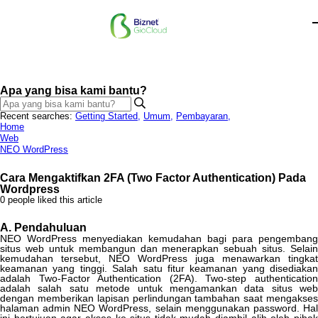
Apa yang bisa kami bantu?
Recent searches:
Getting Started
,
Umum
,
Pembayaran
,
Home
Web
NEO WordPress
Cara Mengaktifkan 2FA (Two Factor Authentication) Pada
Wordpress
0 people liked this article
A
.
Pendahuluan
NEO
WordPress
menyediakan
kemudahan
bagi
para
pengembang
situs
web
untuk
membangun
dan
menerapkan
sebuah
situs
.
Selain
kemudahan
tersebut
,
NEO
WordPress
juga
menawarkan
tingkat
keamanan
yang
tinggi
.
Salah
satu
fitur
keamanan
yang
disediakan
adalah
Two
-
Factor
Authentication
(
2FA
)
.
Two
-
step
authenticatio
adalah
salah
satu
metode
untuk
mengamankan
data
situs
web
dengan
memberikan
lapisan
perlindungan
tambahan
saat
mengakse
halaman
admin
NEO
WordPress
,
selain
menggunakan
password
.
Ha