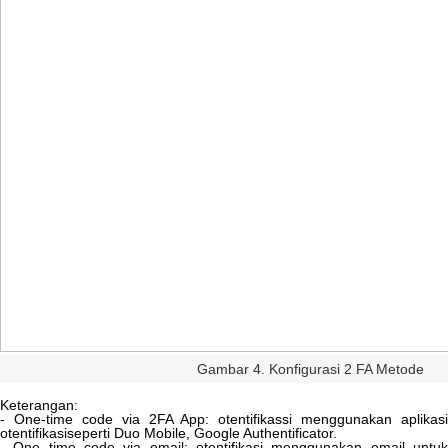
Gambar
4
.
Konfigurasi
2
FA
Metode
Keterangan
:
-
One
-
time
code
via
2FA
App
:
otentifikassi
menggunakan
aplikasi
otentifikasiseperti
Duo
Mobile
,
Google
Authentificator
.
-
One
time
code
via
email
:
otentifikasi
menggunakan
email
untu