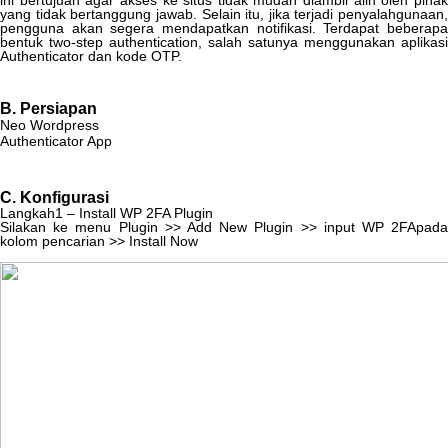
ini
bertujuan
agar
akses
ke
situs
tidak
mudah
diambil
alih
oleh
piha
yang
tidak
bertanggung
jawab
.
Selain
itu
,
jika
terjadi
penyalahgunaan
,
pengguna
akan
segera
mendapatkan
notifikasi
.
Terdapat
beberap
bentuk
two
-
step
authentication
,
salah
satunya
menggunakan
aplikasi
Authenticator
dan
kode
OTP
.
B
.
Persiapan
Neo
Wordpress
Authenticator
App
C
.
Konfigurasi
Langkah1
–
Install
WP
2FA
Plugin
Silakan
ke
menu
Plugin
>
>
Add
New
Plugin
>
>
input
WP
2FApad
kolom
pencarian
>
>
Install
Now