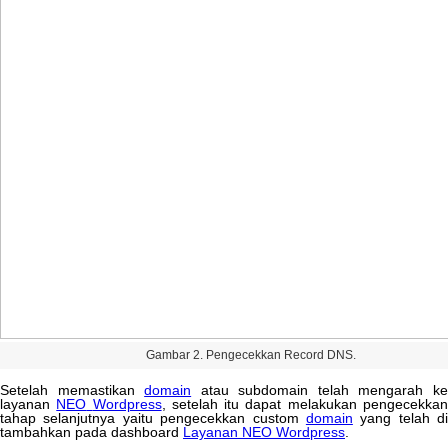
Gambar
2
.
Pengecekkan
Record
DNS
.
Setelah
memastikan
domain
atau
subdomain
telah
mengarah
k
layanan
NEO
Wordpress
,
setelah
itu
dapat
melakukan
pengecekka
tahap
selanjutnya
yaitu
pengecekkan
custom
domain
yang
telah
di
tambahkan
pada
dashboard
Layanan
NEO
Wordpress
.