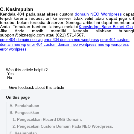
C
.
Kesimpulan
Kendala
404
pada
saat
akses
custom
domain
NEO
Wordpress
dapa
terjadi
karena
request
url
ke
server
tidak
valid
atau
dapat
juga
ur
tersebut
belum
tersedia
di
server
.
Semoga
artikel
ini
dapat
membant
Anda
.
Temukan
bantuan
lainnya
melalui
Knowledge
Base
Biznet
Gio
Jika
Anda
masih
memiliki
kendala
silahkan
hubung
support
@
biznetgio
.
com
atau
(
021
)
5714567
.
error 404 domain neo wp
error 404 domain neo wordpress
error 404 custom
domain neo wp
error 404 custom domain neo wordpress
neo wp
wordpress
error wordpress
Was this article helpful?
Yes
No
Give feedback about this article
On this page
A. Pendahuluan
B. Pengecekkan
1. Pengecekkan Record DNS Domain.
2. Pengecekan Custom Domain Pada NEO Wordpress.
C. Kesimpulan