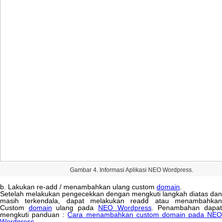
Gambar
4
.
Informasi
Aplikasi
NEO
Wordpress
.
b
.
Lakukan
re
-
add
/
menambahkan
ulang
custom
domain
.
Setelah
melakukan
pengecekkan
dengan
mengkuti
langkah
diatas
dan
masih
terkendala
,
dapat
melakukan
readd
atau
menambahka
Custom
domain
ulang
pada
NEO
Wordpress
.
Penambahan
dapa
mengkuti
panduan
:
Cara
menambahkan
custom
domain
pada
NEO
Wordpress
.