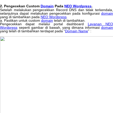
2
.
Pengecekan
Custom
Domain
Pada
NEO
Wordpress
.
Setelah
melakukan
pengecekkan
Record
DNS
dan
tidak
terkendala
selanjutnya
dapat
melakukan
pengecekkan
pada
konfigurasi
domai
yang
di
tambahkan
pada
NEO
Wordpress
.
a
.
Pastikan
untuk
custom
domain
telah
di
tambahkan
.
Pengecekkan
dapat
melalui
portal
dashboard
Layanan
NE
Wordpress
seperti
gambar
di
bawah
,
yang
dimana
informasi
domain
yang
telah
di
tambahkan
terdapat
pada
“
Domain
Name
”
: