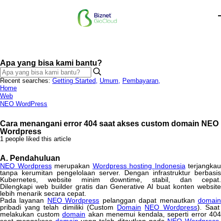
Apa yang bisa kami bantu?
Recent searches:
Getting Started
,
Umum
,
Pembayaran
,
Home
Web
NEO WordPress
Cara menangani error 404 saat akses custom domain NEO
Wordpress
1 people liked this article
A
.
Pendahuluan
NEO
Wordpress
merupakan
Wordpress
hosting
Indonesia
terjangkau
tanpa
kerumitan
pengelolaan
server
.
Dengan
infrastruktur
berbasis
Kubernetes
,
website
minim
downtime
,
stabil
,
dan
cepat
.
Dilengkapi
web
builder
gratis
dan
Generative
AI
buat
konten
websit
lebih
menarik
secara
cepat
.
Pada
layanan
NEO
Wordpress
pelanggan
dapat
menautkan
domai
pribadi
yang
telah
dimiliki
(
Custom
Domain
NEO
Wordpress
)
.
Saat
melakukan
custom
domain
akan
menemui
kendala
,
seperti
error
404