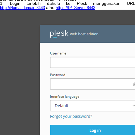
1
.
Login
terlebih
dahulu
ke
Plesk
menggunakan
UR
atau
.
http
:
/
/
Nama_domain
:
8443
https
:
/
/
IP_Server
:
8443