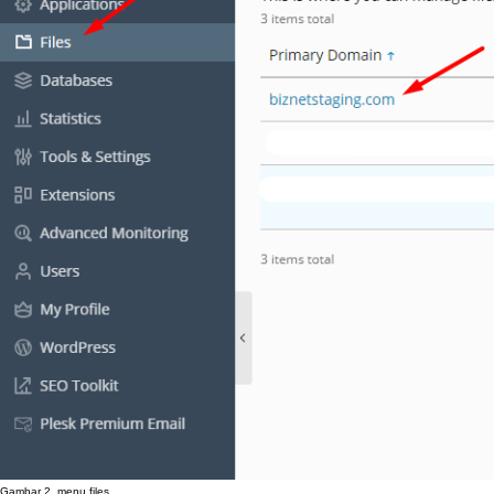
Gambar
2
.
menu
files