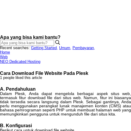
Apa yang bisa kami bantu?
Recent searches:
Getting Started
,
Umum
,
Pembayaran
,
Home
Web
NEO Dedicated Hosting
Cara Download File Website Pada Plesk
1 people liked this article
A
.
Pendahuluan
Dalam
Plesk
,
Anda
dapat
mengelola
berbagai
aspek
situs
web
,
termasuk
fitur
download
file
dari
situs
web
.
Namun
,
fitur
ini
biasany
tidak
tersedia
secara
langsung
dalam
Plesk
.
Sebagai
gantinya
,
Anda
perlu
menggunakan
perangkat
lunak
manajemen
konten
(
CMS
)
ata
bahasa
pemrograman
seperti
PHP
untuk
membuat
halaman
web
yang
memungkinkan
pengguna
untuk
mengunduh
file
dari
situs
kita
.
B
.
Konfigurasi
Berikut
cara
untuk
download
file
website